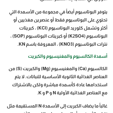
يتوفر البوتاسيوم أيضاً في مجموعة من الأسمدة التي
تحتوي على البوتاسيوم فقط أو عنصرين مغذيين أو
أكثر وتشمل كلوريد البوتاسيوم (KCl) ، كبريتات
البوتاسيوم (K2SO4) أو كبريتات البوتاسيوم (SOP) ،
نترات البوتاسيوم (KNO3) ، المعروفة باسم KN.
أسمدة الكالسيوم والمغنيسيوم والكبريت
الكالسيوم (Ca) والمغنيسيوم (Mg) والكبريت (S) من
العناصر الغذائية الثانوية الأساسية للنباتات. لا يتم
استخدامها عادة كأسمدة مباشرة ولكن بالاشتراك
مع العناصر الغذائية الأولية N و P و K.
غالباً ما يضاف الكبريت إلى الأسمدة N المستقيمة مثل