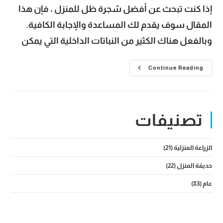
إذا كنت تبحث عن أفضل شجرة ظل للمنزل ، فإن هذا
المقال سوف يقدم لك المساعدة والإجابة الكافية.
وبالفعل هناك الكثير من النباتات الداخلية التي يمكن
أفضل
Continue Reading
شجرة
ظل
للمنزل
|
قائمة
مهمة
تصنيفات
لاختيار
النوع
المناسب
للزراعة
المنزلية
الزراعة المنزلية
(21)
والحدائق
الخاصة
حديقة المنزل
(22)
عام
(83)