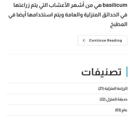
basilicum هي من أشهر الأعشاب التي يتم زراعتها
في الحدائق المنزلية والعامة ويتم استخدامها أيضا في
المطبخ
نبتة
Continue Reading
ريحان
وأهم
خطوات
العناية
بها
وطرق
تصنيفات
إنتاج
الشتلات
المنزلية
الزراعة المنزلية
(21)
حديقة المنزل
(22)
عام
(83)