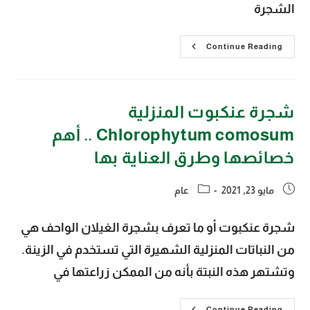
الشجرة
شجرة
Continue Reading
نبات
العنكبوت
أو
الغيلان
الواحف
وأهم
شجرة عنكبوت المنزلية
طرق
زراعتها
Chlorophytum comosum .. أهم
والاعتناء
بها
خصائصها وطرق العناية بها
Post
Post
مايو 23, 2021
عام
category:
published:
شجرة عنكبوت أو ما تعرف بشجرة الغيلان الواحف هي
من النباتات المنزلية الشهيرة التي تستخدم في الزينة.
وتشتهر هذه النبتة بأنه من الممكن زراعتها في
Continue Reading