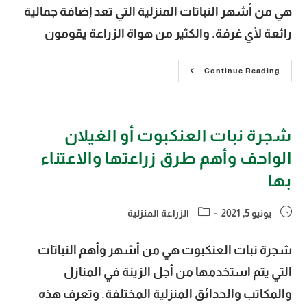
هي من أشهر النباتات المنزلية التي تعد إضافة جمالية
رائعة لأي غرفة. والكثير من هواة الزراعة يقومون
نبتة
Continue Reading
العنكبوت
أو
Chlorophytum
Comosum
وأفضل
طرق
شجرة نبات العنكبوت أو الغيلان
العناية
بها
الواحف وأهم طرق زراعتها والاعتناء
بها
Post
Post
يونيو 5, 2021
الزراعة المنزلية
category:
published:
شجرة نبات العنكبوت هي من أشهر وأهم النباتات
التي يتم استخدمها من أجل الزينة في المنازل
والمكاتب والحدائق المنزلية المختلفة. وتعرف هذه