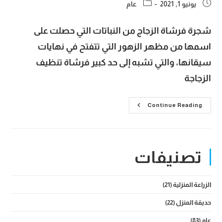
Post
Post
يونيو 1, 2021
عام
category:
published:
شجرة فرشاة الزجاج من النباتات التي حصلت على
اسمها من مظهر الزهور التي تتفتح في نهايات
سيقانها، والتي تشبه إلى حد كبير فرشاة تنظيف
الزجاجة
شجرة
Continue Reading
فرشاة
الزجاج
Callistemon
Bottlebrush
وكيفية
العناية
تصنيفات
بها
في
الحدائق
المنزلية
الزراعة المنزلية
(21)
حديقة المنزل
(22)
عام
(83)