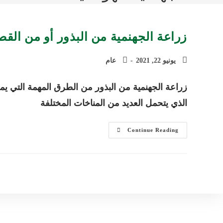
زراعة الجهنمية من البذور أو من الق
يونيو 22, 2021
عام
زراعة الجهنمية من البذور من الطرق المهمة التي يمك
الذي يتحمل العديد من المناخات المختلفة
زراعة
Continue Reading
الجهنمية
من
البذور
أو
من
القصاصات
وأهم
طرق
العناية
وحمايتها
من
الآفات