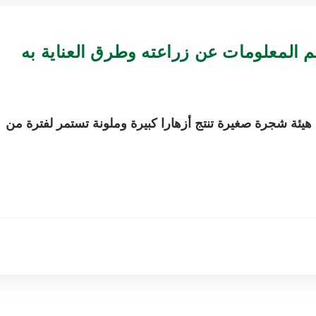
hibiscus t هو نبات ينمو في هيئة شجرة صغيرة تنتج أزهارا كبيرة وملونة تستمر لفترة من