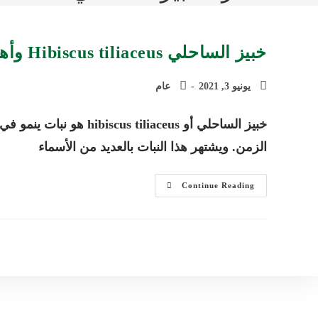
خبيز الساحلي Hibiscus tiliaceus وأهم المعلومات عن زراعته وطرق العناية به
Post
Post
يونيو 3, 2021
عام
category:
published:
خبيز الساحلي أو iliaceus
الزمن. ويشتهر هذا النبات بالعديد من الأسماء
خبيز
Continue Reading
الساحلي
Hibiscus
Tiliaceus
وأهم
المعلومات
عن
زراعته
وطرق
العناية
به