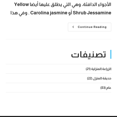
الأجواء الدافئة، وهي التي يطلق عليها أيضا Yellow
Shrub Jessamine أو Carolina jasmine . وفي هذا
شجرة
Continue Reading
ملكة
الليل
بزهورها
العطرية
المميزة
وطرق
تصنيفات
زراعتها
والعناية
بها
الزراعة المنزلية
(21)
حديقة المنزل
(22)
عام
(83)