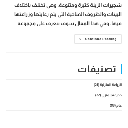
شجيرات الزينة كثيرة ومتنوعة، وهي تختلف باختلاف
البيئات والظروف المناخية التي يتم رعايتها وزراعتها
فيها. وفي هذا المقال سوف نتعرف على مجموعة
شجيرات
Continue Reading
الزينة
الشهيرة
التي
يمكن
زراعتها
بسهولة
تصنيفات
في
المنازل
والأماكن
المغلقة
الزراعة المنزلية
(21)
حديقة المنزل
(22)
عام
(83)