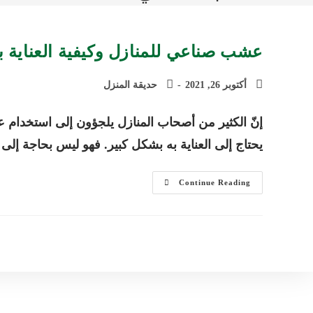
عشب صناعي للمنازل وكيفية العناية ب
Post
Post
أكتوبر 26, 2021
حديقة المنزل
category:
published:
إنّ الكثير من أصحاب المنازل يلجؤون إلى استخدام 
يحتاج إلى العناية به بشكل كبير. فهو ليس بحاجة إل
عشب
Continue Reading
صناعي
للمنازل
وكيفية
العناية
به
والمحافظة
عليه