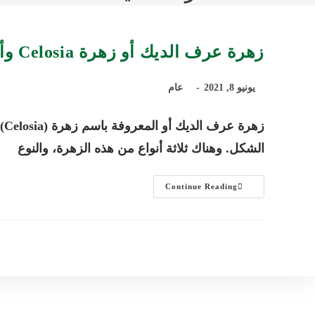
زهرة عرف الديك أو زهرة Celosia وأهم أنواعها وطرق العناية بها
يونيو 8, 2021
عام
زه
الشكل. وهناك ثلاثة أنواع من هذه الزهرة، والنوع
زهرة
Continue Reading
عرف
الديك
أو
زهرة
Celosia
وأهم
أنواعها
وطرق
العناية
بها