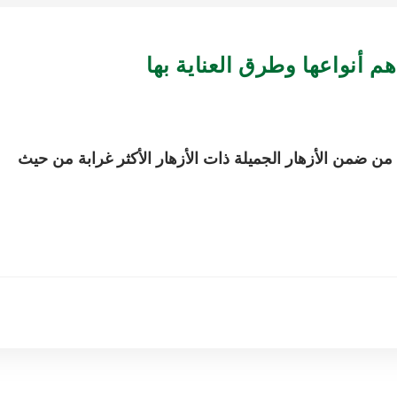
رة عرف الديك أو المعروفة باسم زهرة (Celosia) من ضمن الأزهار الجميلة ذات الأزهار الأكثر غرابة من حيث