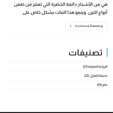
هي من الأشجار دائمة الخضرة التي تعتبر من ضمن
أنواع التين. وينمو هذا النبات بشكل خاص على
شجرة
Continue Reading
الأثب
Ficus
Salicifolia
وأهم
المعلومات
عن
تصنيفات
موطنها
وطرق
زراعتها
الزراعة المنزلية
(21)
حديقة المنزل
(22)
عام
(83)