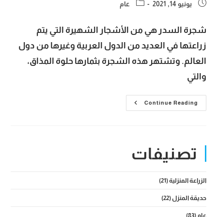
Post
Post
يونيو 14, 2021
عام
category:
published:
شجرة السدر هي من الأشجار الشهيرة التي يتم
زراعتها في العديد من الدول العربية وغيرها من دول
العالم. وتشتهر هذه الشجرة بثمارها حلوة المذاق،
والتي
شجرة
Continue Reading
السدر
المباركة
وأهم
المعلومات
عن
زراعتها
تصنيفات
والعناية
بها
وفوائد
ثمارها
الزراعة المنزلية
(21)
حديقة المنزل
(22)
عام
(83)