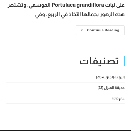
على نبات Portulaca grandiflora الموسمي. وتشتهر
هذه الزهور بجمالها الآخاذ في الربيع. وفي
زهرة
Continue Reading
صباح
الخير
Moss
Rose
وأهم
طرق
تصنيفات
زراعتها
والاعتناء
بها
الزراعة المنزلية
(21)
حديقة المنزل
(22)
عام
(83)