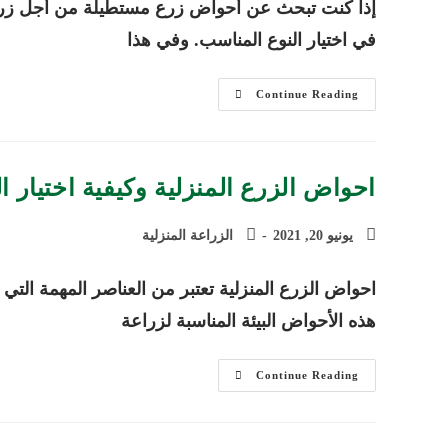
إذا كنت تبحث عن أحواض زرع مستطيلة من أجل زراعة 
في اختيار النوع المناسب. وفي هذا
أحواض
Continue Reading
زرع
مستطيلة
وأهم
أنواعها
وتعريف
بأهم
احواض الزرع المنزلية وكيفية اختيار 
أصناف
التربة
الزراعية
Post
Post
يونيو 20, 2021
الزراعة المنزلية
category:
published:
احواض الزرع المنزلية تعتبر من العناصر المهمة التي ي
هذه الأحواض البيئة المناسبة لزراعة
احواض
Continue Reading
الزرع
المنزلية
وكيفية
اختيار
النوع