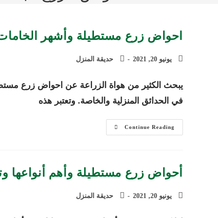
احواض زرع مستطيلة وأشهر الخامات 
Post
Post
يونيو 20, 2021
حديقة المنزل
category:
published:
يبحث الكثير من هواة الزراعة عن احواض زرع مستطيل
في الحدائق المنزلية والخاصة. وتعتبر هذه
احواض
Continue Reading
زرع
مستطيلة
وأشهر
الخامات
المستخدمة
في
أحواض زرع مستطيلة وأهم أنواعها وتع
صناعتها
Post
Post
يونيو 20, 2021
حديقة المنزل
category:
published: