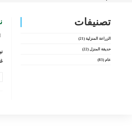
تصنيفات
نبتة
الزراعة المنزلية
(21)
حديقة المنزل
(22)
نب
عام
(83)
غر