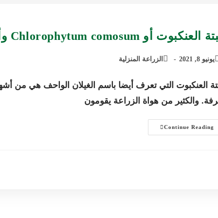
 العنكبوت أو Chlorophytum comosum وأفضل طرق العناية بها
يونيو 8, 2021
الزراعة المنزلية
تة العنكبوت التي تعرف أيضا باسم الغيلان الواحف هي من أشهر ا
فة. والكثير من هواة الزراعة يقومون
نبتة
Continue Reading
العنكبوت
أو
Chlorophytum
Comosum
وأفضل
طرق
العناية
بها