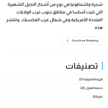
شجرة واشنطونيا هي نوع من أشجار النخيل الشهيرة
التي تنبت أساسا في مناطق جنوب غرب الولايات
المتحدة الأمريكية وفي شمال غرب المكسيك. وتنتشر
هذه
شجرة
Continue Reading
واشنطونيا
بأنواعها
المختلفة
وأبرز
مميزاتها
والآفات
تصنيفات
التي
تتعرض
لها
الزراعة المنزلية
(21)
حديقة المنزل
(22)
عام
(83)