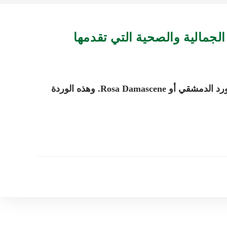
وردة الجوري هي من الورود الشهيرة، والتي يطلق عليها أيضا الورد الدمشقي أو Rosa Damascene. وهذه الوردة