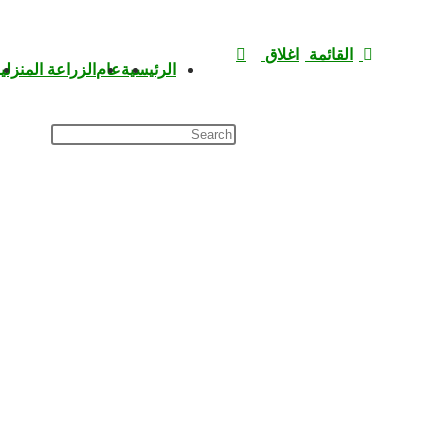
القائمة
اغلاق
الرئيسية
عام
الزراعة المنزلي
Press
Escape
to
close
the
search
panel.