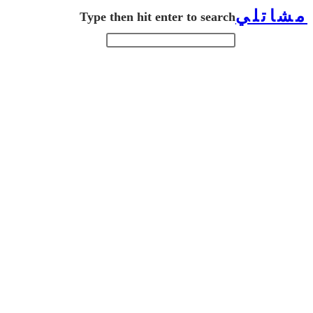
مشاتلي
Search
Skip
Type then hit enter to search
Press
this
to
Escape
website
content
to
close
the
search
panel.