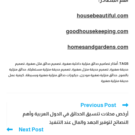
housebeautiful.com
goodhousekeeping.com
homesandgardens.com
TAGS
:
أفكار تصاميم حدائق منزلية داخلية صغيرة
,
تصميم حدائق فلل صغيرة
,
تصميم
حديقة صغيرة
,
تصميم حديقة منزل صغيرة
,
تصميم حديقة منزلية مستطيلة
,
حدائق منزلية
بالصور
,
حدائق منزلية صغيرة مودرن
,
ديكورات حدائق منزلية صغيرة وبسيطة
,
كيفية عمل
حديقة منزلية صغيرة
Previous Post
Read
more
أرخص محلات تنسيق الحدائق في الدول العربية وأهم
articles
النصائح لتوفير الجهد والمال عند التنفيذ
Next Post